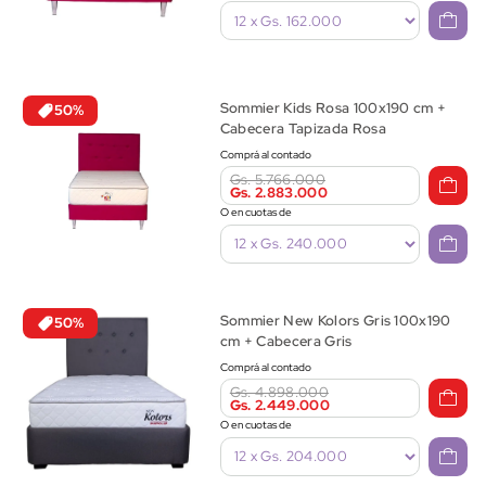
Sommier Kids Rosa 100x190 cm +
50%
Cabecera Tapizada Rosa
Comprá al contado
Gs. 5.766.000
Gs. 2.883.000
O en cuotas de
Sommier New Kolors Gris 100x190
50%
cm + Cabecera Gris
Comprá al contado
Gs. 4.898.000
Gs. 2.449.000
O en cuotas de