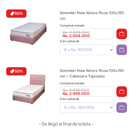
Sommier New Kolors Rosa 100x190
50%
cm
Comprá al contado
Gs. 4.008.000
Gs. 2.004.000
O en cuotas de
Sommier New Kolors Rosa 100x190
50%
cm + Cabecera Tapizada
Comprá al contado
Gs. 4.898.000
Gs. 2.449.000
O en cuotas de
- Se llegó al final de la lista -