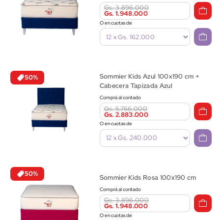
Gs. 3.896.000
Gs. 1.948.000
O en cuotas de
Sommier Kids Azul 100x190 cm +
50%
Cabecera Tapizada Azul
Comprá al contado
Gs. 5.766.000
Gs. 2.883.000
O en cuotas de
50%
Sommier Kids Rosa 100x190 cm
Comprá al contado
Gs. 3.896.000
Gs. 1.948.000
O en cuotas de