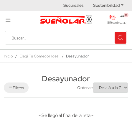
Sucursales
Sostenibilidad
0
Giftcard
Carrito
Inicio
Elegí Tu Comedor Ideal
Desayunador
Desayunador
Filtros
Ordenar:
- Se llegó al final de la lista -